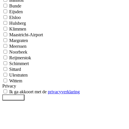
Banholt
Bunde
Eijsden
Elsloo
Hulsberg
Klimmen
Maastricht-Airport
Margraten
Meerssen
Noorbeek
Reijmerstok
Schimmert
Sittard
Ulestraten
Wittem
Privacy
Ik ga akkoort met de
privacyverklaring
Verzenden