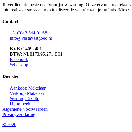
Jij verdient de beste deal voor jouw woning. Onze ervaren makelaars zi
minimaliseer stress en maximaliseer de waarde van jouw huis. Kies v
Contact
+31(0)43 344 01 68
info@vestavastgoed.nl
KVK:
14092481
BTW:
NL8173.95.271.B01
Facebook
Whatsapp
Diensten
Aankoop Makelaar
Verkoop Makelaar
Woning Taxatie
Hypotheek
Algemene Voorwaarden
Privacyverklaring
© 2026