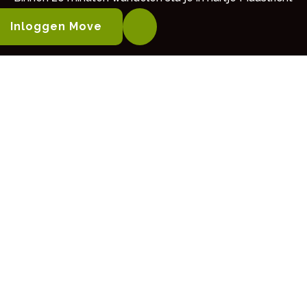
op het Vrijthof.
Inloggen Move
Indeling
Souterrain
Privé-berging (5,5 m²) met eigen stroomvoorziening.
De berging is goed voor het plaatsen van circa 2
fietsen en droge opslag.
Begane grond
Centrale entree met brievenbussen en bellentableau
met video-intercom.
Middels de trappartij is de tweede verdieping
MEER LEZEN