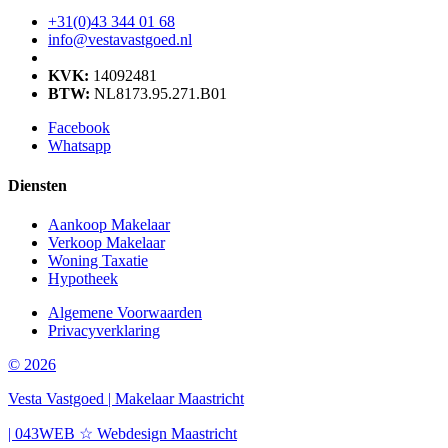
+31(0)43 344 01 68
info@vestavastgoed.nl
KVK:
14092481
BTW:
NL8173.95.271.B01
Facebook
Whatsapp
Diensten
Aankoop Makelaar
Verkoop Makelaar
Woning Taxatie
Hypotheek
Algemene Voorwaarden
Privacyverklaring
© 2026
Vesta Vastgoed | Makelaar Maastricht
| 043WEB ☆ Webdesign Maastricht