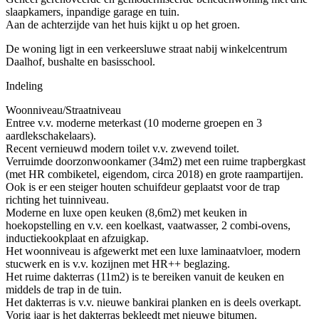
slaapkamers, inpandige garage en tuin.
Aan de achterzijde van het huis kijkt u op het groen.
De woning ligt in een verkeersluwe straat nabij winkelcentrum
Daalhof, bushalte en basisschool.
Indeling
Woonniveau/Straatniveau
Entree v.v. moderne meterkast (10 moderne groepen en 3
aardlekschakelaars).
Recent vernieuwd modern toilet v.v. zwevend toilet.
Verruimde doorzonwoonkamer (34m2) met een ruime trapbergkast
(met HR combiketel, eigendom, circa 2018) en grote raampartijen.
Ook is er een steiger houten schuifdeur geplaatst voor de trap
richting het tuinniveau.
Moderne en luxe open keuken (8,6m2) met keuken in
hoekopstelling en v.v. een koelkast, vaatwasser, 2 combi-ovens,
inductiekookplaat en afzuigkap.
Het woonniveau is afgewerkt met een luxe laminaatvloer, modern
stucwerk en is v.v. kozijnen met HR++ beglazing.
Het ruime dakterras (11m2) is te bereiken vanuit de keuken en
middels de trap in de tuin.
Het dakterras is v.v. nieuwe bankirai planken en is deels overkapt.
Vorig jaar is het dakterras bekleedt met nieuwe bitumen.