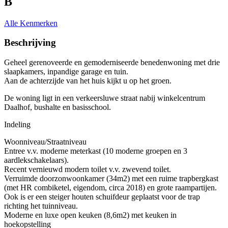
B
Alle Kenmerken
Beschrijving
Geheel gerenoveerde en gemoderniseerde benedenwoning met drie
slaapkamers, inpandige garage en tuin.
Aan de achterzijde van het huis kijkt u op het groen.
De woning ligt in een verkeersluwe straat nabij winkelcentrum
Daalhof, bushalte en basisschool.
Indeling
Woonniveau/Straatniveau
Entree v.v. moderne meterkast (10 moderne groepen en 3
aardlekschakelaars).
Recent vernieuwd modern toilet v.v. zwevend toilet.
Verruimde doorzonwoonkamer (34m2) met een ruime trapbergkast
(met HR combiketel, eigendom, circa 2018) en grote raampartijen.
Ook is er een steiger houten schuifdeur geplaatst voor de trap
richting het tuinniveau.
Moderne en luxe open keuken (8,6m2) met keuken in
hoekopstelling