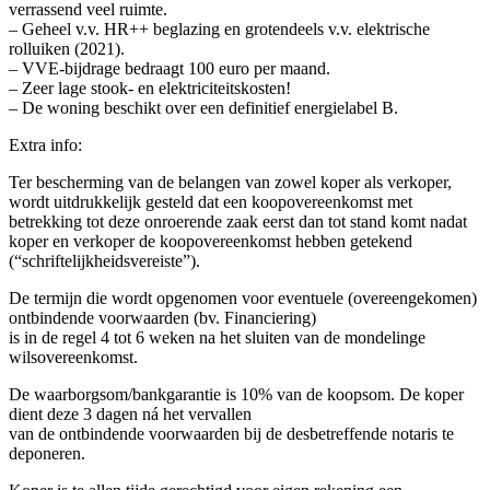
verrassend veel ruimte.
– Geheel v.v. HR++ beglazing en grotendeels v.v. elektrische
rolluiken (2021).
– VVE-bijdrage bedraagt 100 euro per maand.
– Zeer lage stook- en elektriciteitskosten!
– De woning beschikt over een definitief energielabel B.
Extra info:
Ter bescherming van de belangen van zowel koper als verkoper,
wordt uitdrukkelijk gesteld dat een koopovereenkomst met
betrekking tot deze onroerende zaak eerst dan tot stand komt nadat
koper en verkoper de koopovereenkomst hebben getekend
(“schriftelijkheidsvereiste”).
De termijn die wordt opgenomen voor eventuele (overeengekomen)
ontbindende voorwaarden (bv. Financiering)
is in de regel 4 tot 6 weken na het sluiten van de mondelinge
wilsovereenkomst.
De waarborgsom/bankgarantie is 10% van de koopsom. De koper
dient deze 3 dagen ná het vervallen
van de ontbindende voorwaarden bij de desbetreffende notaris te
deponeren.