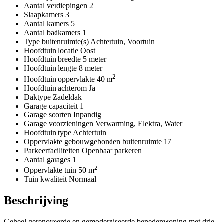
Aantal verdiepingen
2
Slaapkamers
3
Aantal kamers
5
Aantal badkamers
1
Type buitenruimte(s)
Achtertuin, Voortuin
Hoofdtuin locatie
Oost
Hoofdtuin breedte
5 meter
Hoofdtuin lengte
8 meter
2
Hoofdtuin oppervlakte
40 m
Hoofdtuin achterom
Ja
Daktype
Zadeldak
Garage capaciteit
1
Garage soorten
Inpandig
Garage voorzieningen
Verwarming, Elektra, Water
Hoofdtuin type
Achtertuin
Oppervlakte gebouwgebonden buitenruimte
17
Parkeerfaciliteiten
Openbaar parkeren
Aantal garages
1
2
Oppervlakte tuin
50 m
Tuin kwaliteit
Normaal
Beschrijving
Geheel gerenoveerde en gemoderniseerde benedenwoning met drie