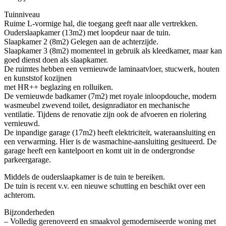
Tuinniveau
Ruime L-vormige hal, die toegang geeft naar alle vertrekken.
Ouderslaapkamer (13m2) met loopdeur naar de tuin.
Slaapkamer 2 (8m2) Gelegen aan de achterzijde.
Slaapkamer 3 (8m2) momenteel in gebruik als kleedkamer, maar kan
goed dienst doen als slaapkamer.
De ruimtes hebben een vernieuwde laminaatvloer, stucwerk, houten
en kunststof kozijnen
met HR++ beglazing en rolluiken.
De vernieuwde badkamer (7m2) met royale inloopdouche, modern
wasmeubel zwevend toilet, designradiator en mechanische
ventilatie. Tijdens de renovatie zijn ook de afvoeren en riolering
vernieuwd.
De inpandige garage (17m2) heeft elektriciteit, wateraansluiting en
een verwarming. Hier is de wasmachine-aansluiting gesitueerd. De
garage heeft een kantelpoort en komt uit in de ondergrondse
parkeergarage.
Middels de ouderslaapkamer is de tuin te bereiken.
De tuin is recent v.v. een nieuwe schutting en beschikt over een
achterom.
Bijzonderheden
– Volledig gerenoveerd en smaakvol gemoderniseerde woning met