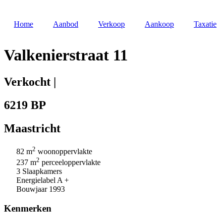
Skip
to
Home
Aanbod
Verkoop
Aankoop
Taxatie
content
Valkenierstraat 11
Verkocht |
6219 BP
Maastricht
2
82 m
woonoppervlakte
2
237 m
perceeloppervlakte
3 Slaapkamers
Energielabel A +
Bouwjaar 1993
Kenmerken