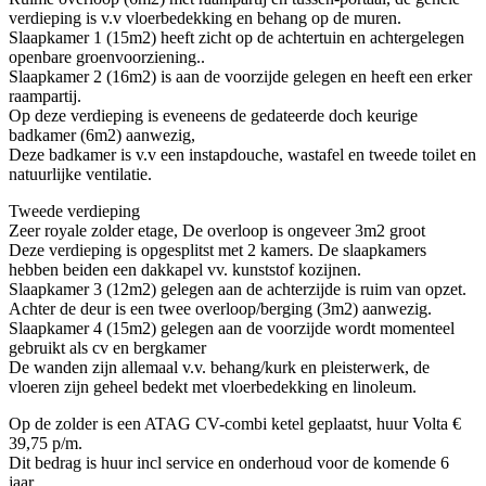
verdieping is v.v vloerbedekking en behang op de muren.
Slaapkamer 1 (15m2) heeft zicht op de achtertuin en achtergelegen
openbare groenvoorziening..
Slaapkamer 2 (16m2) is aan de voorzijde gelegen en heeft een erker
raampartij.
Op deze verdieping is eveneens de gedateerde doch keurige
badkamer (6m2) aanwezig,
Deze badkamer is v.v een instapdouche, wastafel en tweede toilet en
natuurlijke ventilatie.
Tweede verdieping
Zeer royale zolder etage, De overloop is ongeveer 3m2 groot
Deze verdieping is opgesplitst met 2 kamers. De slaapkamers
hebben beiden een dakkapel vv. kunststof kozijnen.
Slaapkamer 3 (12m2) gelegen aan de achterzijde is ruim van opzet.
Achter de deur is een twee overloop/berging (3m2) aanwezig.
Slaapkamer 4 (15m2) gelegen aan de voorzijde wordt momenteel
gebruikt als cv en bergkamer
De wanden zijn allemaal v.v. behang/kurk en pleisterwerk, de
vloeren zijn geheel bedekt met vloerbedekking en linoleum.
Op de zolder is een ATAG CV-combi ketel geplaatst, huur Volta €
39,75 p/m.
Dit bedrag is huur incl service en onderhoud voor de komende 6
jaar.