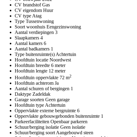
CV brandstof
Gas
CV eigendom
Huur
CV type
Atag
Type
Tussenwoning
Soort woonhuis
Eengezinswoning
Aantal verdiepingen
3
Slaapkamers
4
Aantal kamers
6
Aantal badkamers
1
Type buitenruimte(s)
Achtertuin
Hoofdtuin locatie
Noordwest
Hoofdtuin breedte
6 meter
Hoofdtuin lengte
12 meter
2
Hoofdtuin oppervlakte
72 m
Hoofdtuin achterom
Ja
Aantal schuren of bergingen
1
Daktype
Zadeldak
Garage soorten
Geen garage
Hoofdtuin type
Achtertuin
Oppervlakte externe bergruimte
6
Oppervlakte gebouwgebonden buitenruimte
1
Parkeerfaciliteiten
Openbaar parkeren
Schuur/berging isolatie
Geen isolatie
Schuur/berging soort
Aangebouwd steen