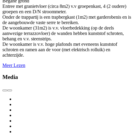
Begane grond
Entree met granietvloer (circa 8m2) v.v groepenkast, 4 (2 oudere)
groepen en een D/N stroommeter.
Onder de trappartij is een trapbergkast (1m2) met garderobenis en is
de aangebouwde vaste serre te bereiken.
De woonkamer (31m2) is v.v. vloerbedekking (op de deels
aanwezige terrazzovloer) de wanden hebben kunststof schroten,
behang en v.v. steenstrips.
De woonkamer is v.v. hoge plafonds met eveneens kunststof
schroten en ramen aan de voor (met elektrisch rolluik) en
achterzijde.
Meer Lezen
Media