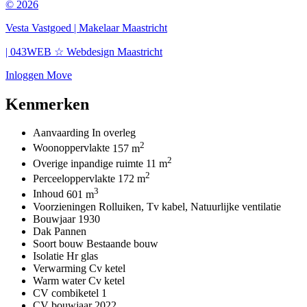
© 2026
Vesta Vastgoed | Makelaar Maastricht
| 043WEB ☆ Webdesign Maastricht
Inloggen Move
Kenmerken
Aanvaarding
In overleg
2
Woonoppervlakte
157 m
2
Overige inpandige ruimte
11 m
2
Perceeloppervlakte
172 m
3
Inhoud
601 m
Voorzieningen
Rolluiken, Tv kabel, Natuurlijke ventilatie
Bouwjaar
1930
Dak
Pannen
Soort bouw
Bestaande bouw
Isolatie
Hr glas
Verwarming
Cv ketel
Warm water
Cv ketel
CV combiketel
1
CV bouwjaar
2022