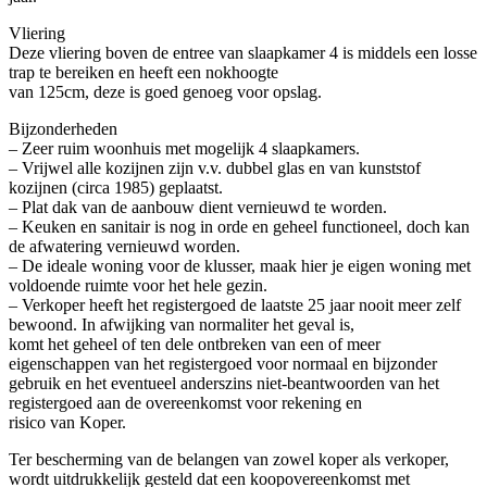
Vliering
Deze vliering boven de entree van slaapkamer 4 is middels een losse
trap te bereiken en heeft een nokhoogte
van 125cm, deze is goed genoeg voor opslag.
Bijzonderheden
– Zeer ruim woonhuis met mogelijk 4 slaapkamers.
– Vrijwel alle kozijnen zijn v.v. dubbel glas en van kunststof
kozijnen (circa 1985) geplaatst.
– Plat dak van de aanbouw dient vernieuwd te worden.
– Keuken en sanitair is nog in orde en geheel functioneel, doch kan
de afwatering vernieuwd worden.
– De ideale woning voor de klusser, maak hier je eigen woning met
voldoende ruimte voor het hele gezin.
– Verkoper heeft het registergoed de laatste 25 jaar nooit meer zelf
bewoond. In afwijking van normaliter het geval is,
komt het geheel of ten dele ontbreken van een of meer
eigenschappen van het registergoed voor normaal en bijzonder
gebruik en het eventueel anderszins niet-beantwoorden van het
registergoed aan de overeenkomst voor rekening en
risico van Koper.
Ter bescherming van de belangen van zowel koper als verkoper,
wordt uitdrukkelijk gesteld dat een koopovereenkomst met