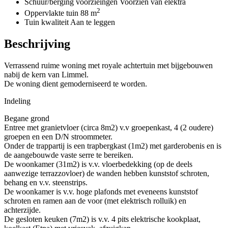
Schuur/berging voorzieingen
Voorzien van elektra
2
Oppervlakte tuin
88 m
Tuin kwaliteit
Aan te leggen
Beschrijving
Verrassend ruime woning met royale achtertuin met bijgebouwen
nabij de kern van Limmel.
De woning dient gemoderniseerd te worden.
Indeling
Begane grond
Entree met granietvloer (circa 8m2) v.v groepenkast, 4 (2 oudere)
groepen en een D/N stroommeter.
Onder de trappartij is een trapbergkast (1m2) met garderobenis en is
de aangebouwde vaste serre te bereiken.
De woonkamer (31m2) is v.v. vloerbedekking (op de deels
aanwezige terrazzovloer) de wanden hebben kunststof schroten,
behang en v.v. steenstrips.
De woonkamer is v.v. hoge plafonds met eveneens kunststof
schroten en ramen aan de voor (met elektrisch rolluik) en
achterzijde.
De gesloten keuken (7m2) is v.v. 4 pits elektrische kookplaat,