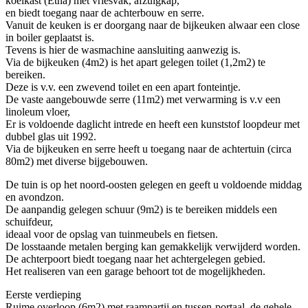
koelkast (Etna) met vriesvak, afzuigkap,
en biedt toegang naar de achterbouw en serre.
Vanuit de keuken is er doorgang naar de bijkeuken alwaar een close
in boiler geplaatst is.
Tevens is hier de wasmachine aansluiting aanwezig is.
Via de bijkeuken (4m2) is het apart gelegen toilet (1,2m2) te
bereiken.
Deze is v.v. een zwevend toilet en een apart fonteintje.
De vaste aangebouwde serre (11m2) met verwarming is v.v een
linoleum vloer,
Er is voldoende daglicht intrede en heeft een kunststof loopdeur met
dubbel glas uit 1992.
Via de bijkeuken en serre heeft u toegang naar de achtertuin (circa
80m2) met diverse bijgebouwen.
De tuin is op het noord-oosten gelegen en geeft u voldoende middag
en avondzon.
De aanpandig gelegen schuur (9m2) is te bereiken middels een
schuifdeur,
ideaal voor de opslag van tuinmeubels en fietsen.
De losstaande metalen berging kan gemakkelijk verwijderd worden.
De achterpoort biedt toegang naar het achtergelegen gebied.
Het realiseren van een garage behoort tot de mogelijkheden.
Eerste verdieping
Ruime overloop (6m2) met raampartij en tussen-portaal, de gehele