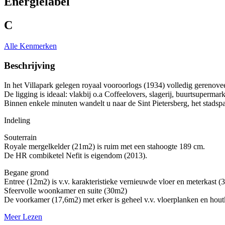
Energielabel
C
Alle Kenmerken
Beschrijving
In het Villapark gelegen royaal vooroorlogs (1934) volledig gerenove
De ligging is ideaal: vlakbij o.a Coffeelovers, slagerij, buurtsupermar
Binnen enkele minuten wandelt u naar de Sint Pietersberg, het stadsp
Indeling
Souterrain
Royale mergelkelder (21m2) is ruim met een stahoogte 189 cm.
De HR combiketel Nefit is eigendom (2013).
Begane grond
Entree (12m2) is v.v. karakteristieke vernieuwde vloer en meterkast 
Sfeervolle woonkamer en suite (30m2)
De voorkamer (17,6m2) met erker is geheel v.v. vloerplanken en hout
Meer Lezen