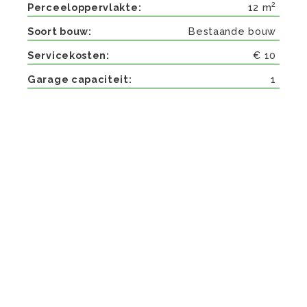
2
Perceeloppervlakte
12 m
Soort bouw
Bestaande bouw
Servicekosten
€ 10
Garage capaciteit
1
Beschrijving
Aangeboden parkeerplaats op een afgesloten
parkeerterrein in Scharn.
Aan de Scharnerweg 94 is complex “Villa
Margriet”. gelegen.
Een kleinschalig complex met 8 appartementen
en 3 parkeerplaatsen ieder met een carport.
De parkeerplaats is aan de achterzijde gelegen
en is te bereiken via de onderdoorgang van het