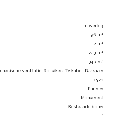
In overleg
2
96 m
2
2 m
2
223 m
3
340 m
hanische ventilatie, Rolluiken, Tv kabel, Dakraam
1921
Pannen
Monument
Bestaande bouw