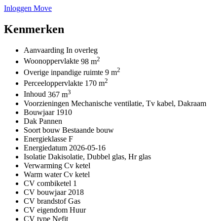
Inloggen Move
Kenmerken
Aanvaarding
In overleg
2
Woonoppervlakte
98 m
2
Overige inpandige ruimte
9 m
2
Perceeloppervlakte
170 m
3
Inhoud
367 m
Voorzieningen
Mechanische ventilatie, Tv kabel, Dakraam
Bouwjaar
1910
Dak
Pannen
Soort bouw
Bestaande bouw
Energieklasse
F
Energiedatum
2026-05-16
Isolatie
Dakisolatie, Dubbel glas, Hr glas
Verwarming
Cv ketel
Warm water
Cv ketel
CV combiketel
1
CV bouwjaar
2018
CV brandstof
Gas
CV eigendom
Huur
CV type
Nefit