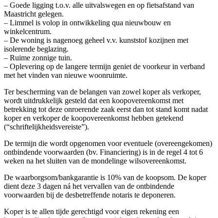
– Goede ligging t.o.v. alle uitvalswegen en op fietsafstand van
Maastricht gelegen.
– Limmel is volop in ontwikkeling qua nieuwbouw en
winkelcentrum.
– De woning is nagenoeg geheel v.v. kunststof kozijnen met
isolerende beglazing.
– Ruime zonnige tuin.
– Oplevering op de langere termijn geniet de voorkeur in verband
met het vinden van nieuwe woonruimte.
Ter bescherming van de belangen van zowel koper als verkoper,
wordt uitdrukkelijk gesteld dat een koopovereenkomst met
betrekking tot deze onroerende zaak eerst dan tot stand komt nadat
koper en verkoper de koopovereenkomst hebben getekend
(“schriftelijkheidsvereiste”).
De termijn die wordt opgenomen voor eventuele (overeengekomen)
ontbindende voorwaarden (bv. Financiering) is in de regel 4 tot 6
weken na het sluiten van de mondelinge wilsovereenkomst.
De waarborgsom/bankgarantie is 10% van de koopsom. De koper
dient deze 3 dagen ná het vervallen van de ontbindende
voorwaarden bij de desbetreffende notaris te deponeren.
Koper is te allen tijde gerechtigd voor eigen rekening een