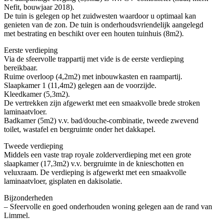
Nefit, bouwjaar 2018).
De tuin is gelegen op het zuidwesten waardoor u optimaal kan
genieten van de zon. De tuin is onderhoudsvriendelijk aangelegd
met bestrating en beschikt over een houten tuinhuis (8m2).
Eerste verdieping
Via de sfeervolle trappartij met vide is de eerste verdieping
bereikbaar.
Ruime overloop (4,2m2) met inbouwkasten en raampartij.
Slaapkamer 1 (11,4m2) gelegen aan de voorzijde.
Kleedkamer (5,3m2).
De vertrekken zijn afgewerkt met een smaakvolle brede stroken
laminaatvloer.
Badkamer (5m2) v.v. bad/douche-combinatie, tweede zwevend
toilet, wastafel en bergruimte onder het dakkapel.
Tweede verdieping
Middels een vaste trap royale zolderverdieping met een grote
slaapkamer (17,3m2) v.v. bergruimte in de knieschotten en
veluxraam. De verdieping is afgewerkt met een smaakvolle
laminaatvloer, gisplaten en dakisolatie.
Bijzonderheden
– Sfeervolle en goed onderhouden woning gelegen aan de rand van
Limmel.