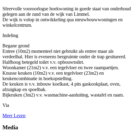
Sfeervolle vooroorlogse hoekwoning in goede staat van onderhoud
gelegen aan de rand van de wijk van Limmel.
De wijk is volop in ontwikkeling qua nieuwbouwwoningen en
winkelcentrum.
Indeling
Begane grond
Entree (10m2) momenteel niet gebruikt als entree maar als
verdeelhal. Hier is eveneens bergruimte onder de trap gesitueerd.
Halfhoog betegeld toilet v.v. opbouwtoilet.
Woonkamer (21m2) v.v. een tegelvloer en twee raampartijen.
Knusse keuken (10m2) v.v. een tegelvloer (23m2) en
keukencombinatie in hoekopstelling.
De keuken is v.v. inbouw koelkast, 4 pits gaskookplaat, oven,
afzuigkap en spoelbak.
Bijkeuken (3m2) v.v. wasmachine-aanluiting, wastafel en raam.
Via
Meer Lezen
Media