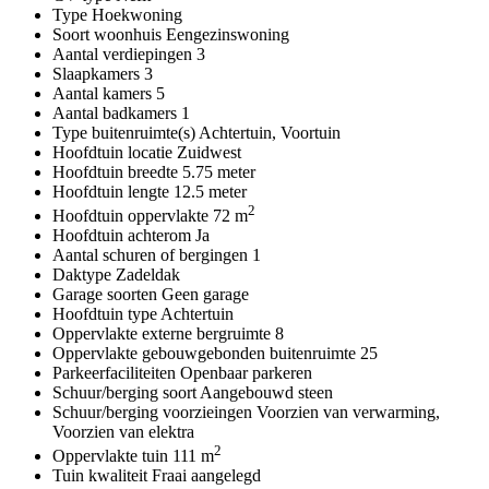
Type
Hoekwoning
Soort woonhuis
Eengezinswoning
Aantal verdiepingen
3
Slaapkamers
3
Aantal kamers
5
Aantal badkamers
1
Type buitenruimte(s)
Achtertuin, Voortuin
Hoofdtuin locatie
Zuidwest
Hoofdtuin breedte
5.75 meter
Hoofdtuin lengte
12.5 meter
2
Hoofdtuin oppervlakte
72 m
Hoofdtuin achterom
Ja
Aantal schuren of bergingen
1
Daktype
Zadeldak
Garage soorten
Geen garage
Hoofdtuin type
Achtertuin
Oppervlakte externe bergruimte
8
Oppervlakte gebouwgebonden buitenruimte
25
Parkeerfaciliteiten
Openbaar parkeren
Schuur/berging soort
Aangebouwd steen
Schuur/berging voorzieingen
Voorzien van verwarming,
Voorzien van elektra
2
Oppervlakte tuin
111 m
Tuin kwaliteit
Fraai aangelegd