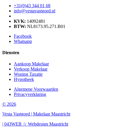
+31(0)43 344 01 68
info@vestavastgoed.nl
KVK:
14092481
BTW:
NL8173.95.271.B01
Facebook
Whatsapp
Diensten
Aankoop Makelaar
Verkoop Makelaar
Woning Taxatie
Hypotheek
Algemene Voorwaarden
Privacyverklaring
© 2026
Vesta Vastgoed | Makelaar Maastricht
| 043WEB ☆ Webdesign Maastricht