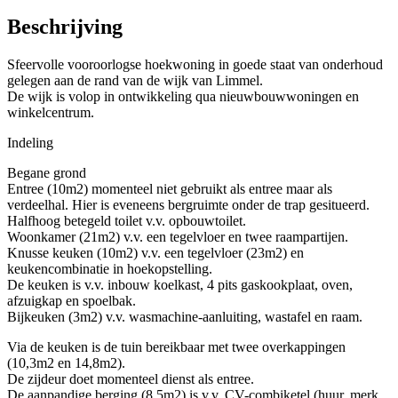
Beschrijving
Sfeervolle vooroorlogse hoekwoning in goede staat van onderhoud
gelegen aan de rand van de wijk van Limmel.
De wijk is volop in ontwikkeling qua nieuwbouwwoningen en
winkelcentrum.
Indeling
Begane grond
Entree (10m2) momenteel niet gebruikt als entree maar als
verdeelhal. Hier is eveneens bergruimte onder de trap gesitueerd.
Halfhoog betegeld toilet v.v. opbouwtoilet.
Woonkamer (21m2) v.v. een tegelvloer en twee raampartijen.
Knusse keuken (10m2) v.v. een tegelvloer (23m2) en
keukencombinatie in hoekopstelling.
De keuken is v.v. inbouw koelkast, 4 pits gaskookplaat, oven,
afzuigkap en spoelbak.
Bijkeuken (3m2) v.v. wasmachine-aanluiting, wastafel en raam.
Via de keuken is de tuin bereikbaar met twee overkappingen
(10,3m2 en 14,8m2).
De zijdeur doet momenteel dienst als entree.
De aanpandige berging (8,5m2) is v.v. CV-combiketel (huur, merk