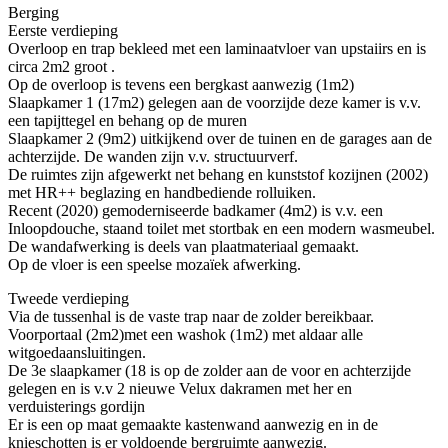
Berging
Eerste verdieping
Overloop en trap bekleed met een laminaatvloer van upstaiirs en is
circa 2m2 groot .
Op de overloop is tevens een bergkast aanwezig (1m2)
Slaapkamer 1 (17m2) gelegen aan de voorzijde deze kamer is v.v.
een tapijttegel en behang op de muren
Slaapkamer 2 (9m2) uitkijkend over de tuinen en de garages aan de
achterzijde. De wanden zijn v.v. structuurverf.
De ruimtes zijn afgewerkt net behang en kunststof kozijnen (2002)
met HR++ beglazing en handbediende rolluiken.
Recent (2020) gemoderniseerde badkamer (4m2) is v.v. een
Inloopdouche, staand toilet met stortbak en een modern wasmeubel.
De wandafwerking is deels van plaatmateriaal gemaakt.
Op de vloer is een speelse mozaïek afwerking.
Tweede verdieping
Via de tussenhal is de vaste trap naar de zolder bereikbaar.
Voorportaal (2m2)met een washok (1m2) met aldaar alle
witgoedaansluitingen.
De 3e slaapkamer (18 is op de zolder aan de voor en achterzijde
gelegen en is v.v 2 nieuwe Velux dakramen met her en
verduisterings gordijn
Er is een op maat gemaakte kastenwand aanwezig en in de
knieschotten is er voldoende bergruimte aanwezig.