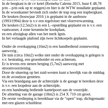
In de bergkast is de cv ketel (Remeha Calenta 2015, huur € 48,78
p/m – p/m ook op te zeggen) en hier is de WTW installatie geplaatst.
In de woonkamer bevindt zich onder de trap nog een trapbergkast.
De keuken (bouwjaar 2016 ) is geplaatst in de aanbouw
(1993/1994) deze is v.v een tegelvloer met vloerverwarming.
De keuken (12,5m2) is in een L–opstelling geplaatst en is v.v. een
vaatwasser, 4 zone keramische kookplaat,
en een afzuigkap allen van het merk Ignis.
In het verlaagde plafond zijn twee lichtkoepels geplaatst.
Onder de overkapping (16m2) is een handbediend zonnewering
aanwezig ,
De tuin (circa 10m2) welke niet onder de overkapping is gelegen is
v.v. bestrating, een groenborder en een achterom.
Er is tevens een stenen berging (5,7m2) aanwezig met
stroomvoorziening.
Door de situering op het zuid-westen kunt u heerlijk van de middag
en de avondzon genieten.
Via een brandgang aan de achterzijde is de garage te bereiken deze
is v.v. een loopdeur aan de achterzijde,
en een handmatig bediende kantelpoort aan de voorzijde.
De afmeting van de garage (18m2) is 254 X 710 cm groot.
De eerste verdieping is bereikbaar via de “open” trap, dichtgemaakt
met een glazen schuifdeur.