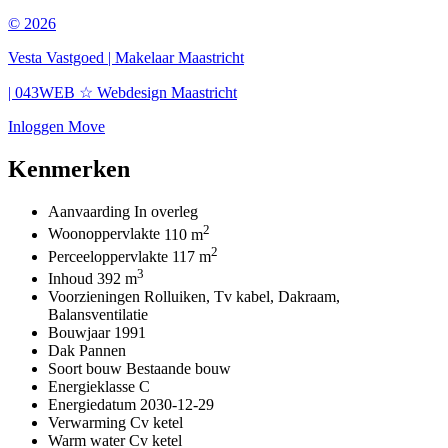
© 2026
Vesta Vastgoed | Makelaar Maastricht
| 043WEB ☆ Webdesign Maastricht
Inloggen Move
Kenmerken
Aanvaarding
In overleg
2
Woonoppervlakte
110 m
2
Perceeloppervlakte
117 m
3
Inhoud
392 m
Voorzieningen
Rolluiken, Tv kabel, Dakraam,
Balansventilatie
Bouwjaar
1991
Dak
Pannen
Soort bouw
Bestaande bouw
Energieklasse
C
Energiedatum
2030-12-29
Verwarming
Cv ketel
Warm water
Cv ketel