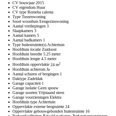
CV bouwjaar
2015
CV eigendom
Huur
CV type
Remeha calenta
Type
Tussenwoning
Soort woonhuis
Eengezinswoning
Aantal verdiepingen
3
Slaapkamers
3
Aantal kamers
5
Aantal badkamers
1
Type buitenruimte(s)
Achtertuin
Hoofdtuin locatie
Zuidoost
Hoofdtuin breedte
5.25 meter
Hoofdtuin lengte
4.5 meter
2
Hoofdtuin oppervlakte
24 m
Hoofdtuin achterom
Ja
Aantal schuren of bergingen
1
Daktype
Zadeldak
Garage capaciteit
1
Garage isolatie
Geen spouw
Garage soorten
Vrijstaand steen
Garage voorzieningen
Elektra
Hoofdtuin type
Achtertuin
Oppervlakte externe bergruimte
24
Oppervlakte gebouwgebonden buitenruimte
16
Parkeerfaciliteiten
Betaald parkeren, Parkeervergunningen