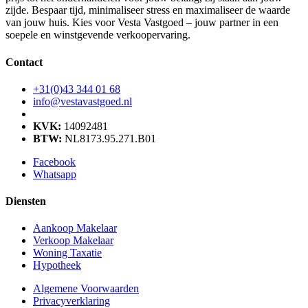
zijde. Bespaar tijd, minimaliseer stress en maximaliseer de waarde
van jouw huis. Kies voor Vesta Vastgoed – jouw partner in een
soepele en winstgevende verkoopervaring.
Contact
+31(0)43 344 01 68
info@vestavastgoed.nl
KVK:
14092481
BTW:
NL8173.95.271.B01
Facebook
Whatsapp
Diensten
Aankoop Makelaar
Verkoop Makelaar
Woning Taxatie
Hypotheek
Algemene Voorwaarden
Privacyverklaring