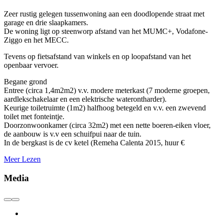
Zeer rustig gelegen tussenwoning aan een doodlopende straat met
garage en drie slaapkamers.
De woning ligt op steenworp afstand van het MUMC+, Vodafone-
Ziggo en het MECC.
Tevens op fietsafstand van winkels en op loopafstand van het
openbaar vervoer.
Begane grond
Entree (circa 1,4m2m2) v.v. modere meterkast (7 moderne groepen,
aardlekschakelaar en een elektrische waterontharder).
Keurige toiletruimte (1m2) halfhoog betegeld en v.v. een zwevend
toilet met fonteintje.
Doorzonwoonkamer (circa 32m2) met een nette boeren-eiken vloer,
de aanbouw is v.v een schuifpui naar de tuin.
In de bergkast is de cv ketel (Remeha Calenta 2015, huur €
Meer Lezen
Media