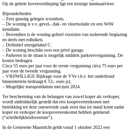
Op de gehele bovenverdieping ligt een keurige laminaatvloer.
Bijzonderheden
– Zeer gunstig gelegen woonhuis.
– De woning is v.v. gevel-, dak- en vloerisolatie en een WtW
installatie.
– Bovendien is de woning geheel voorzien van isolerende beglazing
en deels met rolluiken.
– Definitief energielabel C.
– De woning beschikt over een privé garage.
– Parkeren in de straat is mogelijk middels parkeervergunning. De
kosten bedragen
Circa 55 euro per jaar voor de eerste vergunning circa 75 euro per
jaar voor de tweede vergunning.
– VRIJWILLIGE Bijdrage voor de VVe t.b.v. het onderhoud
binnenterrein bedraagt € 53,- euro p/j.
– Mogelijke transportdatum mei-juni 2024.
Ter bescherming van de belangen van zowel koper als verkoper,
wordt uitdrukkelijk gesteld dat een koopovereenkomst met
betrekking tot deze onroerende zaak eerst dan tot stand komt nadat
koper en verkoper de koopovereenkomst hebben getekend
(“schriftelijkheidsvereiste”).
In de Gemeente Maastricht geldt vanaf 1 oktober 2022 een