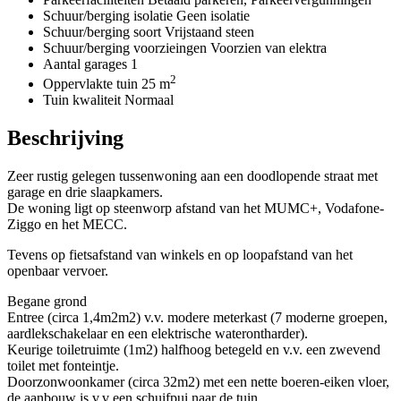
Schuur/berging isolatie
Geen isolatie
Schuur/berging soort
Vrijstaand steen
Schuur/berging voorzieingen
Voorzien van elektra
Aantal garages
1
2
Oppervlakte tuin
25 m
Tuin kwaliteit
Normaal
Beschrijving
Zeer rustig gelegen tussenwoning aan een doodlopende straat met
garage en drie slaapkamers.
De woning ligt op steenworp afstand van het MUMC+, Vodafone-
Ziggo en het MECC.
Tevens op fietsafstand van winkels en op loopafstand van het
openbaar vervoer.
Begane grond
Entree (circa 1,4m2m2) v.v. modere meterkast (7 moderne groepen,
aardlekschakelaar en een elektrische waterontharder).
Keurige toiletruimte (1m2) halfhoog betegeld en v.v. een zwevend
toilet met fonteintje.
Doorzonwoonkamer (circa 32m2) met een nette boeren-eiken vloer,
de aanbouw is v.v een schuifpui naar de tuin.