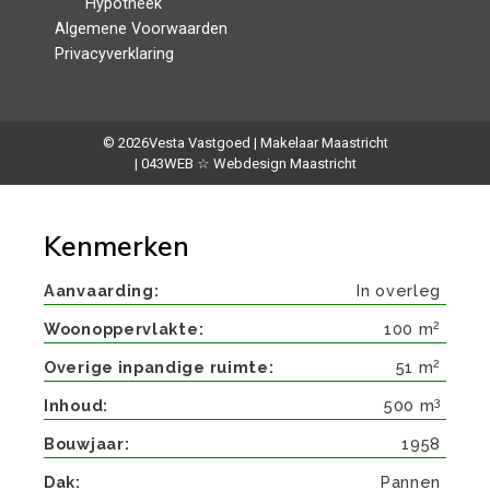
Hypotheek
Algemene Voorwaarden
Privacyverklaring
© 2026
Vesta Vastgoed | Makelaar Maastricht
| 043WEB ☆ Webdesign Maastricht
Kenmerken
Aanvaarding
In overleg
2
Woonoppervlakte
100 m
2
Overige inpandige ruimte
51 m
3
Inhoud
500 m
Bouwjaar
1958
Dak
Pannen