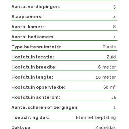
Aantal verdiepingen
5
Slaapkamers
4
Aantal kamers
8
Aantal badkamers
1
Type buitenruimte(s)
Plaats
Hoofdtuin locatie
Zuid
Hoofdtuin breedte
6 meter
Hoofdtuin lengte
10 meter
2
Hoofdtuin oppervlakte
60 m
Hoofdtuin achterom
Ja
Aantal schuren of bergingen
1
Toelichting dak
Eterniet beplating
Daktype
Zadeldak