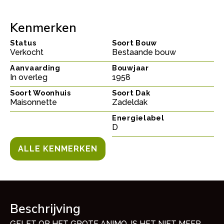
Kenmerken
Status
Soort Bouw
Verkocht
Bestaande bouw
Aanvaarding
Bouwjaar
In overleg
1958
Soort Woonhuis
Soort Dak
Maisonnette
Zadeldak
Energielabel
D
ALLE KENMERKEN
Beschrijving
GELET OP HET GROTE ANIMO, IS HET NIET MEER