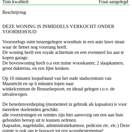
Tuin kwaliteit
Fraai aangelegd
Beschrijving
DEZE WONING IS INMIDDELS VERKOCHT ONDER
VOORBEHOUD
Vooroorlogs ruim tussengelegen woonhuis in een auto luwe straat
waar de fietser nog voorrang heeft.
De woning heeft een royale achtertuin en een eventueel los aan te
kopen garage.
De bovenwoning heeft o.a een ruime woonkamer, 2 slaapkamers,
groot dakterras, en een fijne keuken.
Op 10 minuten loopafstand van het oude stadscentrum van
Maastricht en op 6 minuten lopen naar
winkelcentrum de Brusselsepoort, en ideaal gelegen t.o.v. de
uitvalswegen.
De benedenverdieping (momenteel in gebruik als kapsalon) is voor
meerdere doeleinden geschikt.
alle voorzieningen en ruimtes zijn hier aanwezig om een aan huis
gebonden beroep uit te kunnen oefenen.
(kapsalon, nagelstudio, administratiekantoor, pedicure etc. etc.) Deze
ruimte is ook om te bouwen tot een woonbestemming!