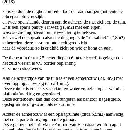
(2018).
Er is voldoende daglicht intrede door de raampartijen (authentieke
erker) aan de voorzijde,
en twee openslaande deuren aan de achterzijde met zicht op de tuin.
Er is een aparte pantry aanwezig (5m2) met een eigen
wasvoorziening, ideaal om je even terug te trekken.
Via zowel de kapsalon alsmede de gang is de “kassahoek” (7,8m2)
te betreden, deze tussenruimte heeft goed zicht
naar de voordeur, zo is er altijd zicht op wie er komt en gaat.
De diepe tuin (circa 25 meter diep en 6 meter breed) is gelegen op
het zuid westen is v.v. border beplanting
en schoon straatwerk.
Aan de achterzijde van de tuin is er een achterbouw (23,5m2) met
overkapping aanwezig (circa 15m2).
Deze ruimte is geheel v.v. elektra en water voorzieningen. wand en
plafondafwerking en geïsoleerd.
Deze achterbouw kan dan ook fungeren als kantoor, nagelstudio,
opslagruimte of gewoon als relaxruimte.
Achter de achterbouw is een opslagruimte (circa 6,5m2) aanwezig,
met een aparte doorgang naar de garage.
Deze garage met inrit via de Antoon van Elenstraat wordt u apart
aangeboden (apart kadastraal nummer) en is eventueel tegen