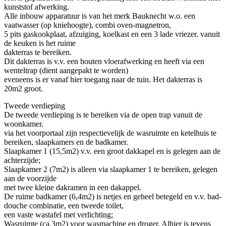
kunststof afwerking.
Alle inbouw apparatuur is van het merk Bauknecht w.o. een
vaatwasser (op kniehoogte), combi oven-magnetron,
5 pits gaskookplaat, afzuiging, koelkast en een 3 lade vriezer. vanuit
de keuken is het ruime
dakterras te bereiken.
Dit dakterras is v.v. een houten vloerafwerking en heeft via een
wenteltrap (dient aangepakt te worden)
eveneens is er vanaf hier toegang naar de tuin. Het dakterras is
20m2 groot.
Tweede verdieping
De tweede verdieping is te bereiken via de open trap vanuit de
woonkamer.
via het voorportaal zijn respectievelijk de wasruimte en ketelhuis te
bereiken, slaapkamers en de badkamer.
Slaapkamer 1 (15,5m2) v.v. een groot dakkapel en is gelegen aan de
achterzijde;
Slaapkamer 2 (7m2) is alleen via slaapkamer 1 te bereiken, gelegen
aan de voorzijde
met twee kleine dakramen in een dakappel.
De ruime badkamer (6,4m2) is netjes en geheel betegeld en v.v. bad-
douche combinatie, een tweede toilet,
een vaste wastafel met verlichting;
Wasruimte (ca.3m2) voor wasmachine en droger, Alhier is tevens