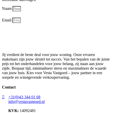
Naam
Email
Brochure Aanvragen
Jij verdient de beste deal voor jouw woning. Onze ervaren
makelaars zijn jouw sleutel tot succes. Van het bepalen van de juiste
prijs tot het onderhandelen voor jouw belang, zij staan aan jouw
zijde. Bespaar tijd, minimaliseer stress en maximaliseer de waarde
van jouw huis. Kies voor Vesta Vastgoed – jouw partner in een
soepele en winstgevende verkoopervaring.
Contact
+31(0)43 344 01 68
info@vestavastgoed.nl
KVK:
14092481