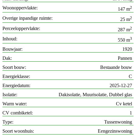
Woonoppervlakte
2
147 m
Overige inpandige ruimte
2
25 m
Perceeloppervlakte
2
287 m
Inhoud
3
550 m
Bouwjaar
1920
Dak
Pannen
Soort bouw
Bestaande bouw
Energieklasse
C
Energiedatum
2025-12-27
Isolatie
Dakisolatie, Muurisolatie, Dubbel glas
Warm water
Cv ketel
CV combiketel
1
Type
Tussenwoning
Soort woonhuis
Eengezinswoning