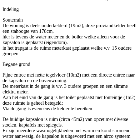
Indeling
Souterrain
De woning is deels onderkelderd (19m2), deze proviandkelder heeft
een stahoogte van 178cm,
hier is tevens de water meter en de boiler welke alleen voor de
kapsalon is geplaatst (eigendom).
in het trapgat is de ruime meterkast geplaatst welke v.v. 15 oudere
groepen.
Begane grond
Fijne entree met nette tegelvloer (10m2) met een directe entree naar
de kapsalon en de bovenwoning.
De meterkast in de gang is v.v. 3 oudere groepen en een slimme
elektra meter.
Aan het eind van de gang is het toilet geplaatst met fonteintje (1m2)
deze ruimte is geheel betegeld;
Via de gang is eveneens de kelder te bereiken.
De huidige kapsalon is ruim (circa 45m2) van opzet met diverse
stoelen, kaptafels met spiegels.
Er zijn meerdere wasmogelijkheden met warm en koud stromend
water aanwezig. de kapsalon is uitgevoerd met een airco systeem