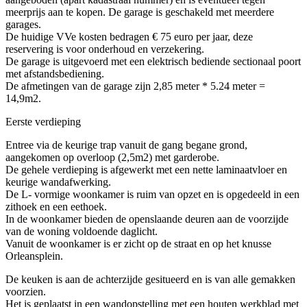
meerprijs aan te kopen. De garage is geschakeld met meerdere
garages.
De huidige VVe kosten bedragen € 75 euro per jaar, deze
reservering is voor onderhoud en verzekering.
De garage is uitgevoerd met een elektrisch bediende sectionaal poort
met afstandsbediening.
De afmetingen van de garage zijn 2,85 meter * 5.24 meter =
14,9m2.
Eerste verdieping
Entree via de keurige trap vanuit de gang begane grond,
aangekomen op overloop (2,5m2) met garderobe.
De gehele verdieping is afgewerkt met een nette laminaatvloer en
keurige wandafwerking.
De L- vormige woonkamer is ruim van opzet en is opgedeeld in een
zithoek en een eethoek.
In de woonkamer bieden de openslaande deuren aan de voorzijde
van de woning voldoende daglicht.
Vanuit de woonkamer is er zicht op de straat en op het knusse
Orleansplein.
De keuken is aan de achterzijde gesitueerd en is van alle gemakken
voorzien.
Het is geplaatst in een wandopstelling met een houten werkblad met