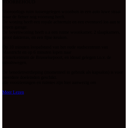
VOORBEHOUD
Vooroorlogs ruim tussengelegen woonhuis in een auto luwe straat
waar de fietser nog voorrang heeft.
De woning heeft een royale achtertuin en een eventueel los aan te
kopen garage.
De bovenwoning heeft o.a een ruime woonkamer, 2 slaapkamers,
groot dakterras, en een fijne keuken.
Op 10 minuten loopafstand van het oude stadscentrum van
Maastricht en op 6 minuten lopen naar
winkelcentrum de Brusselsepoort, en ideaal gelegen t.o.v. de
uitvalswegen.
De benedenverdieping (momenteel in gebruik als kapsalon) is voor
meerdere doeleinden geschikt.
alle voorzieningen en ruimtes zijn hier aanwezig om
Meer Lezen