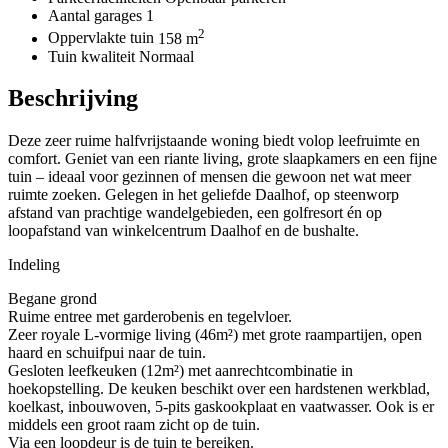
Aantal garages
1
2
Oppervlakte tuin
158 m
Tuin kwaliteit
Normaal
Beschrijving
Deze zeer ruime halfvrijstaande woning biedt volop leefruimte en
comfort. Geniet van een riante living, grote slaapkamers en een fijne
tuin – ideaal voor gezinnen of mensen die gewoon net wat meer
ruimte zoeken. Gelegen in het geliefde Daalhof, op steenworp
afstand van prachtige wandelgebieden, een golfresort én op
loopafstand van winkelcentrum Daalhof en de bushalte.
Indeling
Begane grond
Ruime entree met garderobenis en tegelvloer.
Zeer royale L-vormige living (46m²) met grote raampartijen, open
haard en schuifpui naar de tuin.
Gesloten leefkeuken (12m²) met aanrechtcombinatie in
hoekopstelling. De keuken beschikt over een hardstenen werkblad,
koelkast, inbouwoven, 5-pits gaskookplaat en vaatwasser. Ook is er
middels een groot raam zicht op de tuin.
Via een loopdeur is de tuin te bereiken.