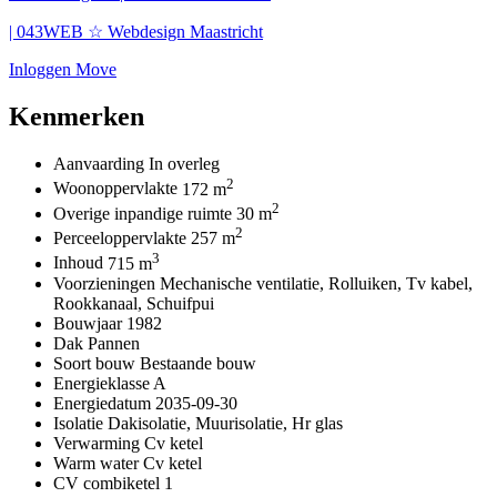
| 043WEB ☆ Webdesign Maastricht
Inloggen Move
Kenmerken
Aanvaarding
In overleg
2
Woonoppervlakte
172 m
2
Overige inpandige ruimte
30 m
2
Perceeloppervlakte
257 m
3
Inhoud
715 m
Voorzieningen
Mechanische ventilatie, Rolluiken, Tv kabel,
Rookkanaal, Schuifpui
Bouwjaar
1982
Dak
Pannen
Soort bouw
Bestaande bouw
Energieklasse
A
Energiedatum
2035-09-30
Isolatie
Dakisolatie, Muurisolatie, Hr glas
Verwarming
Cv ketel
Warm water
Cv ketel
CV combiketel
1