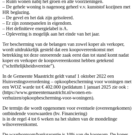
– Ruim wonen nabij het groen en alle voorzieningen.
– De gehele woning is nagenoeg geheel v.v. kunststof kozijnen met
HR beglazing.
– De gevel en het dak zijn geïsoleerd.
– Er zijn zonnepanelen in eigendom.
– Het definitieve energielabel is A.
– Oplevering is mogelijk aan het einde van het jaar.
Ter bescherming van de belangen van zowel koper als verkoper,
wordt uitdrukkelijk gesteld dat een koopovereenkomst met
betrekking tot deze onroerende zaak eerst dan tot stand komt nadat
koper en verkoper de koopovereenkomst hebben getekend
(“schriftelijkheidsvereiste”).
In de Gemeente Maastricht geldt vanaf 1 oktober 2022 een
Huisvestingsverordening – opkoopbescherming voor woningen met
een WOZ warde tot € 402.000 (peildatum 1 januari 2025 zie ook :
(https://www.gemeentemaastricht.nl/wonen-en-
verhuizen/opkoopbescherming-voor-woningen).
De termijn die wordt opgenomen voor eventuele (overeengekomen)
ontbindende voorwaarden (bv. Financiering)
is in de regel 4 tot 6 weken na het sluiten van de mondelinge
wilsovereenkomst.
De waarborgsom/bankgarantie is 10% van de koopsom. De koper