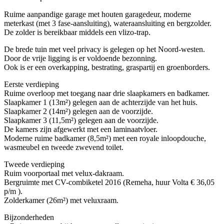
Ruime aanpandige garage met houten garagedeur, moderne
meterkast (met 3 fase-aansluiting), wateraansluiting en bergzolder.
De zolder is bereikbaar middels een vlizo-trap.
De brede tuin met veel privacy is gelegen op het Noord-westen.
Door de vrije ligging is er voldoende bezonning.
Ook is er een overkapping, bestrating, graspartij en groenborders.
Eerste verdieping
Ruime overloop met toegang naar drie slaapkamers en badkamer.
Slaapkamer 1 (13m²) gelegen aan de achterzijde van het huis.
Slaapkamer 2 (14m²) gelegen aan de voorzijde.
Slaapkamer 3 (11,5m²) gelegen aan de voorzijde.
De kamers zijn afgewerkt met een laminaatvloer.
Moderne ruime badkamer (8,5m²) met een royale inloopdouche,
wasmeubel en tweede zwevend toilet.
Tweede verdieping
Ruim voorportaal met velux-dakraam.
Bergruimte met CV-combiketel 2016 (Remeha, huur Volta € 36,05
p/m ).
Zolderkamer (26m²) met veluxraam.
Bijzonderheden