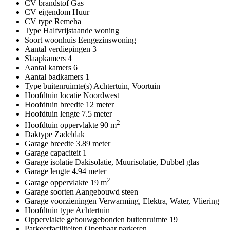
CV brandstof
Gas
CV eigendom
Huur
CV type
Remeha
Type
Halfvrijstaande woning
Soort woonhuis
Eengezinswoning
Aantal verdiepingen
3
Slaapkamers
4
Aantal kamers
6
Aantal badkamers
1
Type buitenruimte(s)
Achtertuin, Voortuin
Hoofdtuin locatie
Noordwest
Hoofdtuin breedte
12 meter
Hoofdtuin lengte
7.5 meter
2
Hoofdtuin oppervlakte
90 m
Daktype
Zadeldak
Garage breedte
3.89 meter
Garage capaciteit
1
Garage isolatie
Dakisolatie, Muurisolatie, Dubbel glas
Garage lengte
4.94 meter
2
Garage oppervlakte
19 m
Garage soorten
Aangebouwd steen
Garage voorzieningen
Verwarming, Elektra, Water, Vliering
Hoofdtuin type
Achtertuin
Oppervlakte gebouwgebonden buitenruimte
19
Parkeerfaciliteiten
Openbaar parkeren