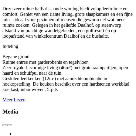
Deze zeer ruime halfvrijstaande woning biedt volop leefruimte en
comfort. Geniet van een riante living, grote slaapkamers en een fijne
tuin – ideaal voor gezinnen of mensen die gewoon net wat meer
ruimte zoeken. Gelegen in het geliefde Daalhof, op steenworp
afstand van prachtige wandelgebieden, een golfresort én op
loopafstand van winkelcentrum Daalhof en de bushalte.
Indeling
Begane grond
Ruime entree met garderobenis en tegelvloer.
Zeer royale L-vormige living (46m²) met grote raampartijen, open
haard en schuifpui naar de tuin.
Gesloten leefkeuken (12m²) met aanrechtcombinatie in
hoekopstelling. De keuken beschikt over een hardstenen werkblad,
koelkast, inbouwoven, 5-pits
Meer Lezen
Media