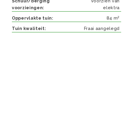
Schuur/berging
Voorzien van
voorzieingen
elektra
2
Oppervlakte tuin
84 m
Tuin kwaliteit
Fraai aangelegd
Beschrijving
VANWEGE HET ANIMO IS DEZE WONING NIET
MEER TE BEZICHTIGEN!
SCHIJF U IN OP ONZE WEBSITE VOOR NIEUW
WONINGAANBOD OF LIKE ONZE FACEBOOK
PAGINA.
Gemoderniseerde tussenwoning met 4
slaapkamers, de woning ligt in een rustige
omgeving aan de rand van Daalhof nabij de
winkels, openbaar vervoer en wandelgebieden.