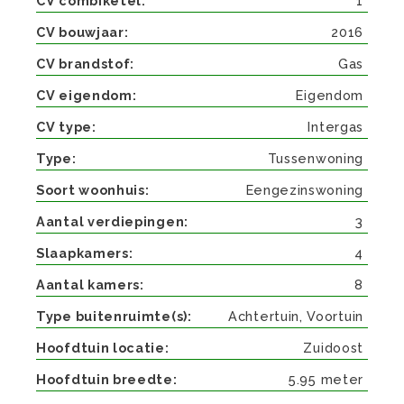
CV combiketel
1
CV bouwjaar
2016
CV brandstof
Gas
CV eigendom
Eigendom
CV type
Intergas
Type
Tussenwoning
Soort woonhuis
Eengezinswoning
Aantal verdiepingen
3
Slaapkamers
4
Aantal kamers
8
Type buitenruimte(s)
Achtertuin, Voortuin
Hoofdtuin locatie
Zuidoost
Hoofdtuin breedte
5.95 meter