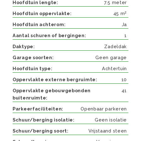
Hoofdtuin lengte
7.5 meter
2
Hoofdtuin oppervlakte
45 m
Hoofdtuin achterom
Ja
Aantal schuren of bergingen
1
Daktype
Zadeldak
Garage soorten
Geen garage
Hoofdtuin type
Achtertuin
Oppervlakte externe bergruimte
10
Oppervlakte gebouwgebonden
41
buitenruimte
Parkeerfaciliteiten
Openbaar parkeren
Schuur/berging isolatie
Geen isolatie
Schuur/berging soort
Vrijstaand steen