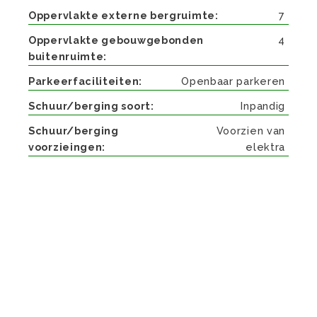
Oppervlakte externe bergruimte
7
Oppervlakte gebouwgebonden
4
buitenruimte
Parkeerfaciliteiten
Openbaar parkeren
Schuur/berging soort
Inpandig
Schuur/berging
Voorzien van
voorzieingen
elektra
Beschrijving
Instapklaar HOEKappartement met vrij uitzicht
en twee slaapkamers gelegen aan de rand van
de wijk Belfort.
Het complex beschikt over een lift, voldoende