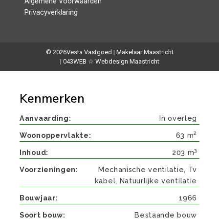
Algemene Voorwaarden
Privacyverklaring
© 2026
Vesta Vastgoed | Makelaar Maastricht
| 043WEB ☆ Webdesign Maastricht
Kenmerken
Aanvaarding
In overleg
2
Woonoppervlakte
63 m
3
Inhoud
203 m
Voorzieningen
Mechanische ventilatie, Tv
kabel, Natuurlijke ventilatie
Bouwjaar
1966
Soort bouw
Bestaande bouw