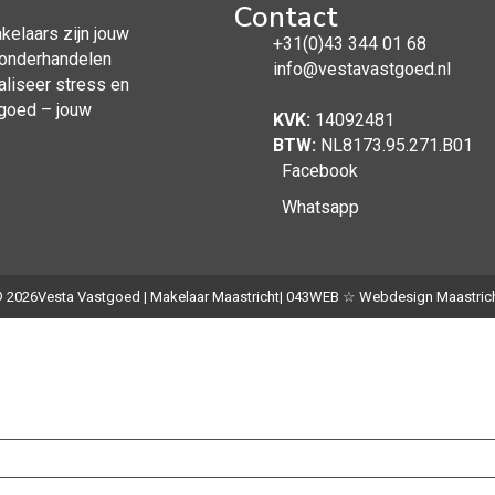
Contact
kelaars zijn jouw
+31(0)43 344 01 68
t onderhandelen
info@vestavastgoed.nl
maliseer stress en
tgoed – jouw
KVK:
14092481
BTW:
NL8173.95.271.B01
Facebook
Whatsapp
 2026
Vesta Vastgoed | Makelaar Maastricht
| 043WEB ☆ Webdesign Maastric