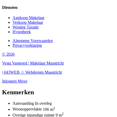
Diensten
Aankoop Makelaar
Verkoop Makelaar
Woning Taxatie
Hypotheek
Algemene Voorwaarden
Privacyverklaring
© 2026
Vesta Vastgoed | Makelaar Maastricht
| 043WEB ☆ Webdesign Maastricht
Inloggen Move
Kenmerken
Aanvaarding
In overleg
2
Woonoppervlakte
106 m
2
Overige inpandige ruimte
9 m