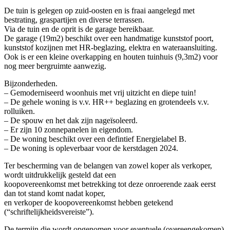
De tuin is gelegen op zuid-oosten en is fraai aangelegd met
bestrating, graspartijen en diverse terrassen.
Via de tuin en de oprit is de garage bereikbaar.
De garage (19m2) beschikt over een handmatige kunststof poort,
kunststof kozijnen met HR-beglazing, elektra en wateraansluiting.
Ook is er een kleine overkapping en houten tuinhuis (9,3m2) voor
nog meer bergruimte aanwezig.
Bijzonderheden.
– Gemoderniseerd woonhuis met vrij uitzicht en diepe tuin!
– De gehele woning is v.v. HR++ beglazing en grotendeels v.v.
rolluiken.
– De spouw en het dak zijn nageïsoleerd.
– Er zijn 10 zonnepanelen in eigendom.
– De woning beschikt over een defintief Energielabel B.
– De woning is opleverbaar voor de kerstdagen 2024.
Ter bescherming van de belangen van zowel koper als verkoper,
wordt uitdrukkelijk gesteld dat een
koopovereenkomst met betrekking tot deze onroerende zaak eerst
dan tot stand komt nadat koper,
en verkoper de koopovereenkomst hebben getekend
(“schriftelijkheidsvereiste”).
De termijn die wordt opgenomen voor eventuele (overeengekomen)