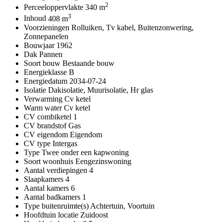
2
Perceeloppervlakte
340 m
3
Inhoud
408 m
Voorzieningen
Rolluiken, Tv kabel, Buitenzonwering,
Zonnepanelen
Bouwjaar
1962
Dak
Pannen
Soort bouw
Bestaande bouw
Energieklasse
B
Energiedatum
2034-07-24
Isolatie
Dakisolatie, Muurisolatie, Hr glas
Verwarming
Cv ketel
Warm water
Cv ketel
CV combiketel
1
CV brandstof
Gas
CV eigendom
Eigendom
CV type
Intergas
Type
Twee onder een kapwoning
Soort woonhuis
Eengezinswoning
Aantal verdiepingen
4
Slaapkamers
4
Aantal kamers
6
Aantal badkamers
1
Type buitenruimte(s)
Achtertuin, Voortuin
Hoofdtuin locatie
Zuidoost