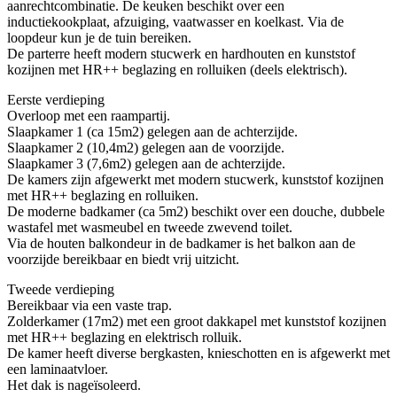
aanrechtcombinatie. De keuken beschikt over een
inductiekookplaat, afzuiging, vaatwasser en koelkast. Via de
loopdeur kun je de tuin bereiken.
De parterre heeft modern stucwerk en hardhouten en kunststof
kozijnen met HR++ beglazing en rolluiken (deels elektrisch).
Eerste verdieping
Overloop met een raampartij.
Slaapkamer 1 (ca 15m2) gelegen aan de achterzijde.
Slaapkamer 2 (10,4m2) gelegen aan de voorzijde.
Slaapkamer 3 (7,6m2) gelegen aan de achterzijde.
De kamers zijn afgewerkt met modern stucwerk, kunststof kozijnen
met HR++ beglazing en rolluiken.
De moderne badkamer (ca 5m2) beschikt over een douche, dubbele
wastafel met wasmeubel en tweede zwevend toilet.
Via de houten balkondeur in de badkamer is het balkon aan de
voorzijde bereikbaar en biedt vrij uitzicht.
Tweede verdieping
Bereikbaar via een vaste trap.
Zolderkamer (17m2) met een groot dakkapel met kunststof kozijnen
met HR++ beglazing en elektrisch rolluik.
De kamer heeft diverse bergkasten, knieschotten en is afgewerkt met
een laminaatvloer.
Het dak is nageïsoleerd.