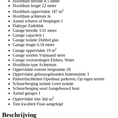
Hoofdtuin breedte
8.5 meter
Hoofdtuin lengte
22 meter
2
Hoofdtuin oppervlakte
187 m
Hoofdtuin achterom
Ja
Aantal schuren of bergingen
1
Daktype
Zadeldak
Garage breedte
3.01 meter
Garage capaciteit
1
Garage isolatie
Dubbel glas
Garage lengte
6.18 meter
2
Garage oppervlakte
19 m
Garage soorten
Vrijstaand steen
Garage voorzieningen
Elektra, Water
Hoofdtuin type
Achtertuin
Oppervlakte externe bergruimte
28
Oppervlakte gebouwgebonden buitenruimte
3
Parkeerfaciliteiten
Openbaar parkeren, Op eigen terrein
Schuur/berging isolatie
Geen isolatie
Schuur/berging soort
Aangebouwd hout
Aantal garages
1
2
Oppervlakte tuin
360 m
Tuin kwaliteit
Fraai aangelegd
Beschrijving