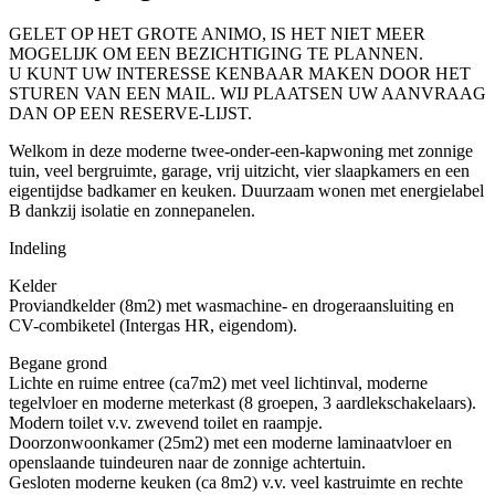
GELET OP HET GROTE ANIMO, IS HET NIET MEER
MOGELIJK OM EEN BEZICHTIGING TE PLANNEN.
U KUNT UW INTERESSE KENBAAR MAKEN DOOR HET
STUREN VAN EEN MAIL. WIJ PLAATSEN UW AANVRAAG
DAN OP EEN RESERVE-LIJST.
Welkom in deze moderne twee-onder-een-kapwoning met zonnige
tuin, veel bergruimte, garage, vrij uitzicht, vier slaapkamers en een
eigentijdse badkamer en keuken. Duurzaam wonen met energielabel
B dankzij isolatie en zonnepanelen.
Indeling
Kelder
Proviandkelder (8m2) met wasmachine- en drogeraansluiting en
CV-combiketel (Intergas HR, eigendom).
Begane grond
Lichte en ruime entree (ca7m2) met veel lichtinval, moderne
tegelvloer en moderne meterkast (8 groepen, 3 aardlekschakelaars).
Modern toilet v.v. zwevend toilet en raampje.
Doorzonwoonkamer (25m2) met een moderne laminaatvloer en
openslaande tuindeuren naar de zonnige achtertuin.
Gesloten moderne keuken (ca 8m2) v.v. veel kastruimte en rechte