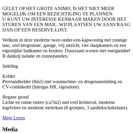
GELET OP HET GROTE ANIMO, IS HET NIET MEER
MOGELIJK OM EEN BEZICHTIGING TE PLANNEN.
U KUNT UW INTERESSE KENBAAR MAKEN DOOR HET
STUREN VAN EEN MAIL. WIJ PLAATSEN UW AANVRAAG
DAN OP EEN RESERVE-LIJST.
Welkom in deze moderne twee-onder-een-kapwoning met zonnige
tuin, veel bergruimte, garage, vrij uitzicht, vier slaapkamers en een
eigentijdse badkamer en keuken. Duurzaam wonen met energielabel
B dankzij isolatie en zonnepanelen.
Indeling
Kelder
Proviandkelder (8m2) met wasmachine- en drogeraansluiting en
CV-combiketel (Intergas HR, eigendom).
Begane grond
Lichte en ruime entree (ca7m2) met veel lichtinval, moderne
tegelvloer en moderne meterkast (8 groepen, 3 aardlekschakelaars).
Meer Lezen
Media