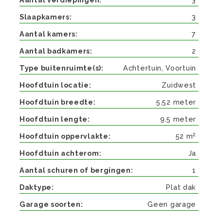
Slaapkamers
3
Aantal kamers
7
Aantal badkamers
2
Type buitenruimte(s)
Achtertuin, Voortuin
Hoofdtuin locatie
Zuidwest
Hoofdtuin breedte
5.52 meter
Hoofdtuin lengte
9.5 meter
2
Hoofdtuin oppervlakte
52 m
Hoofdtuin achterom
Ja
Aantal schuren of bergingen
1
Daktype
Plat dak
Garage soorten
Geen garage