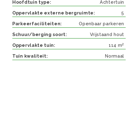
Hoofdtuin type
Achtertuin
Oppervlakte externe bergruimte
5
Parkeerfaciliteiten
Openbaar parkeren
Schuur/berging soort
Vrijstaand hout
2
Oppervlakte tuin
114 m
Tuin kwaliteit
Normaal
Beschrijving
TE HUUR AANGEBODEN, NIET VOOR
STUDENTEN!
Gemeubileerde royale hoekwoning met blijvend
vrij uitzicht over het water.
De woning heeft twee badkamers, drie