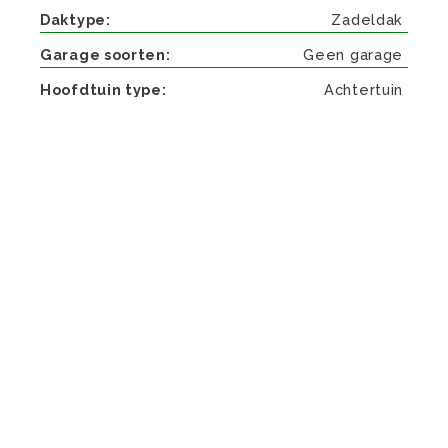
Daktype
Zadeldak
Garage soorten
Geen garage
Hoofdtuin type
Achtertuin
Oppervlakte externe bergruimte
8
Oppervlakte gebouwgebonden
27
buitenruimte
Parkeerfaciliteiten
Betaald parkeren,
Parkeervergunningen
Schuur/berging soort
Vrijstaand hout
2
Oppervlakte tuin
110 m
Tuin kwaliteit
Verzorgd