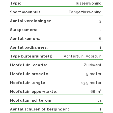
Type
Tussenwoning
Soort woonhuis
Eengezinswoning
Aantal verdiepingen
3
Slaapkamers
2
Aantal kamers
6
Aantal badkamers
1
Type buitenruimte(s)
Achtertuin, Voortuin
Hoofdtuin locatie
Zuidwest
Hoofdtuin breedte
5 meter
Hoofdtuin lengte
13.5 meter
2
Hoofdtuin oppervlakte
68 m
Hoofdtuin achterom
Ja
Aantal schuren of bergingen
1