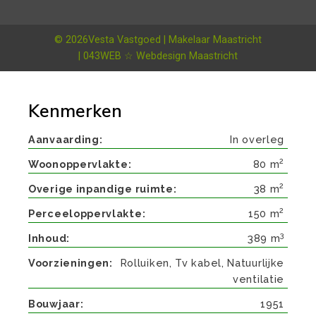
© 2026
Vesta Vastgoed | Makelaar Maastricht
| 043WEB ☆ Webdesign Maastricht
Kenmerken
Aanvaarding
In overleg
2
Woonoppervlakte
80 m
2
Overige inpandige ruimte
38 m
2
Perceeloppervlakte
150 m
3
Inhoud
389 m
Voorzieningen
Rolluiken, Tv kabel, Natuurlijke
ventilatie
Bouwjaar
1951