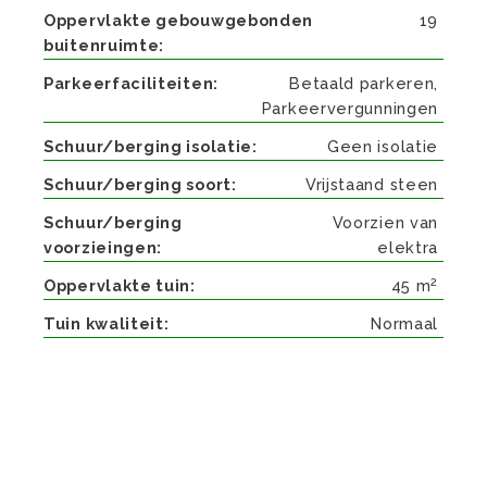
Oppervlakte gebouwgebonden
19
buitenruimte
Parkeerfaciliteiten
Betaald parkeren,
Parkeervergunningen
Schuur/berging isolatie
Geen isolatie
Schuur/berging soort
Vrijstaand steen
Schuur/berging
Voorzien van
voorzieingen
elektra
2
Oppervlakte tuin
45 m
Tuin kwaliteit
Normaal
Beschrijving
VANWEGE HET ANIMO IS HET OP DIT MOMENT