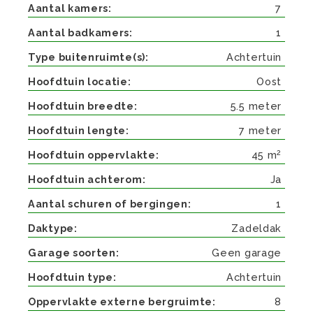
Aantal kamers
7
Aantal badkamers
1
Type buitenruimte(s)
Achtertuin
Hoofdtuin locatie
Oost
Hoofdtuin breedte
5.5 meter
Hoofdtuin lengte
7 meter
2
Hoofdtuin oppervlakte
45 m
Hoofdtuin achterom
Ja
Aantal schuren of bergingen
1
Daktype
Zadeldak
Garage soorten
Geen garage
Hoofdtuin type
Achtertuin
Oppervlakte externe bergruimte
8