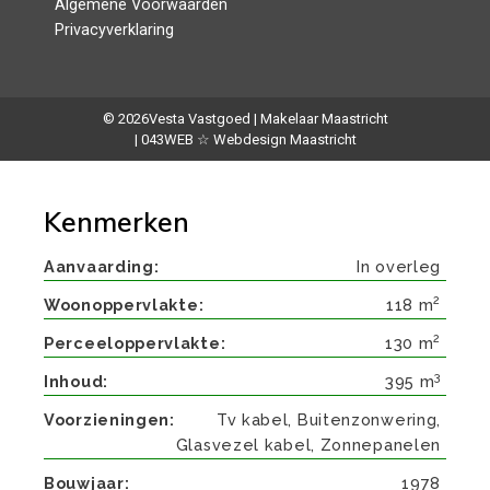
Algemene Voorwaarden
Privacyverklaring
© 2026
Vesta Vastgoed | Makelaar Maastricht
| 043WEB ☆ Webdesign Maastricht
Kenmerken
Aanvaarding
In overleg
2
Woonoppervlakte
118 m
2
Perceeloppervlakte
130 m
3
Inhoud
395 m
Voorzieningen
Tv kabel, Buitenzonwering,
Glasvezel kabel, Zonnepanelen
Bouwjaar
1978