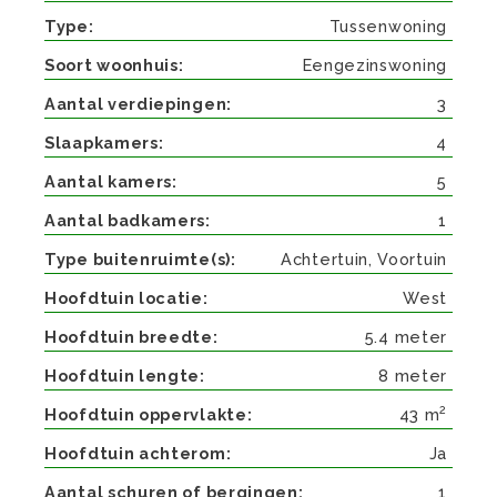
Type
Tussenwoning
Soort woonhuis
Eengezinswoning
Aantal verdiepingen
3
Slaapkamers
4
Aantal kamers
5
Aantal badkamers
1
Type buitenruimte(s)
Achtertuin, Voortuin
Hoofdtuin locatie
West
Hoofdtuin breedte
5.4 meter
Hoofdtuin lengte
8 meter
2
Hoofdtuin oppervlakte
43 m
Hoofdtuin achterom
Ja
Aantal schuren of bergingen
1