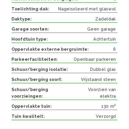
Toelichting dak
Nageisoleerd met glaswol
Daktype
Zadeldak
Garage soorten
Geen garage
Hoofdtuin type
Achtertuin
Oppervlakte externe bergruimte
6
Parkeerfaciliteiten
Openbaar parkeren
Schuur/berging isolatie
Dubbel glas
Schuur/berging soort
Vrijstaand steen
Schuur/berging
Voorzien van
voorzieingen
elektra
2
Oppervlakte tuin
130 m
Tuin kwaliteit
Verzorgd