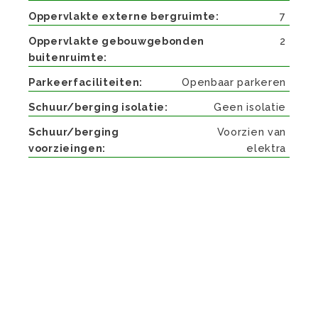
Oppervlakte externe bergruimte
7
Oppervlakte gebouwgebonden
2
buitenruimte
Parkeerfaciliteiten
Openbaar parkeren
Schuur/berging isolatie
Geen isolatie
Schuur/berging
Voorzien van
voorzieingen
elektra
Beschrijving
HET BETREFT HIER EEN “BIEDEN VANAF PRIJS”
Maisonettewoning met drie slaapkamers en een
loggia, gelegen boven de winkels van Caberg.
Het appartement is ruim van opzet en beschikt