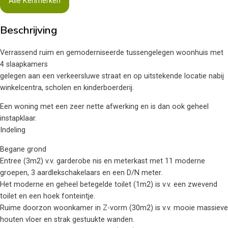
Alle Kenmerken
Beschrijving
Verrassend ruim en gemoderniseerde tussengelegen woonhuis met
4 slaapkamers
gelegen aan een verkeersluwe straat en op uitstekende locatie nabij
winkelcentra, scholen en kinderboerderij.
Een woning met een zeer nette afwerking en is dan ook geheel
instapklaar.
Indeling
Begane grond
Entree (3m2) v.v. garderobe nis en meterkast met 11 moderne
groepen, 3 aardlekschakelaars en een D/N meter.
Het moderne en geheel betegelde toilet (1m2) is v.v. een zwevend
toilet en een hoek fonteintje.
Ruime doorzon woonkamer in Z-vorm (30m2) is v.v. mooie massieve
houten vloer en strak gestuukte wanden.