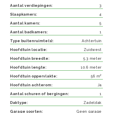
Aantal verdiepingen
3
Slaapkamers
4
Aantal kamers
5
Aantal badkamers
1
Type buitenruimte(s)
Achtertuin
Hoofdtuin locatie
Zuidwest
Hoofdtuin breedte
5.3 meter
Hoofdtuin lengte
10.6 meter
2
Hoofdtuin oppervlakte
56 m
Hoofdtuin achterom
Ja
Aantal schuren of bergingen
1
Daktype
Zadeldak
Garage soorten
Geen garage