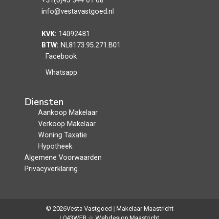
+31(0)43 344 01 68
info@vestavastgoed.nl
KVK:
14092481
BTW:
NL8173.95.271.B01
Facebook
Whatsapp
Diensten
Aankoop Makelaar
Verkoop Makelaar
Woning Taxatie
Hypotheek
Algemene Voorwaarden
Privacyverklaring
© 2026
Vesta Vastgoed | Makelaar Maastricht
| 043WEB ☆ Webdesign Maastricht