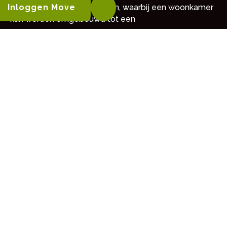
Inloggen Move
levensfasebestendig wonen, waarbij een woonkamer
kan worden omgebouwd tot een
MEER LEZEN