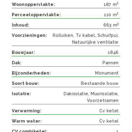
2
Woonoppervlakte
187 m
2
Perceeloppervlakte
110 m
3
Inhoud
663 m
Voorzieningen
Rolluiken, Tv kabel, Schuifpui,
Natuurlijke ventilatie
Bouwjaar
1846
Dak
Pannen
Bijzonderheden
Monument
Soort bouw
Bestaande bouw
Isolatie
Dakisolatie, Muurisolatie,
Voorzetramen
Verwarming
Cv ketel
Warm water
Cv ketel
CV combiketel
1