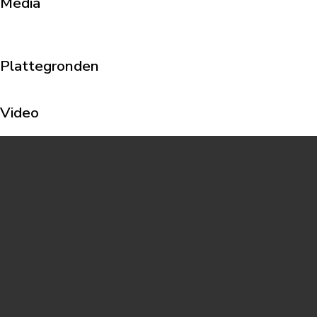
Media
Plattegronden
Video