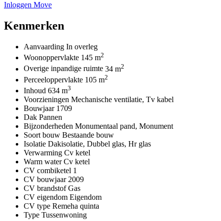
Inloggen Move
Kenmerken
Aanvaarding
In overleg
2
Woonoppervlakte
145 m
2
Overige inpandige ruimte
34 m
2
Perceeloppervlakte
105 m
3
Inhoud
634 m
Voorzieningen
Mechanische ventilatie, Tv kabel
Bouwjaar
1709
Dak
Pannen
Bijzonderheden
Monumentaal pand, Monument
Soort bouw
Bestaande bouw
Isolatie
Dakisolatie, Dubbel glas, Hr glas
Verwarming
Cv ketel
Warm water
Cv ketel
CV combiketel
1
CV bouwjaar
2009
CV brandstof
Gas
CV eigendom
Eigendom
CV type
Remeha quinta
Type
Tussenwoning