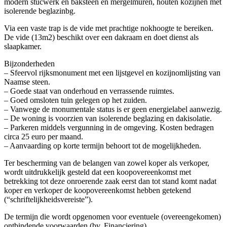
modern stucwerk en baksteen en mergelmuren, houten kozijnen met
isolerende beglazinbg.
Via een vaste trap is de vide met prachtige nokhoogte te bereiken.
De vide (13m2) beschikt over een dakraam en doet dienst als
slaapkamer.
Bijzonderheden
– Sfeervol rijksmonument met een lijstgevel en kozijnomlijsting van
Naamse steen.
– Goede staat van onderhoud en verrassende ruimtes.
– Goed omsloten tuin gelegen op het zuiden.
– Vanwege de monumentale status is er geen energielabel aanwezig.
– De woning is voorzien van isolerende beglazing en dakisolatie.
– Parkeren middels vergunning in de omgeving. Kosten bedragen
circa 25 euro per maand.
– Aanvaarding op korte termijn behoort tot de mogelijkheden.
Ter bescherming van de belangen van zowel koper als verkoper,
wordt uitdrukkelijk gesteld dat een koopovereenkomst met
betrekking tot deze onroerende zaak eerst dan tot stand komt nadat
koper en verkoper de koopovereenkomst hebben getekend
(“schriftelijkheidsvereiste”).
De termijn die wordt opgenomen voor eventuele (overeengekomen)
ontbindende voorwaarden (bv. Financiering)