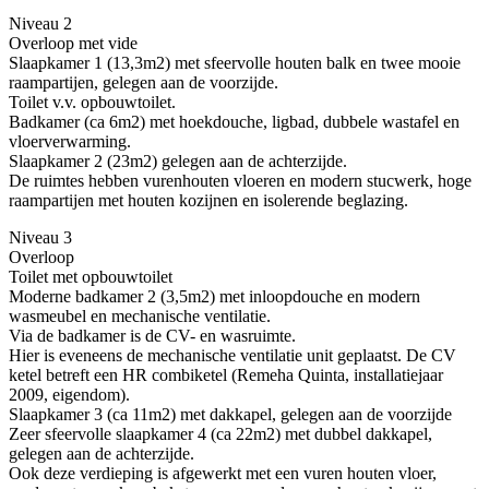
Niveau 2
Overloop met vide
Slaapkamer 1 (13,3m2) met sfeervolle houten balk en twee mooie
raampartijen, gelegen aan de voorzijde.
Toilet v.v. opbouwtoilet.
Badkamer (ca 6m2) met hoekdouche, ligbad, dubbele wastafel en
vloerverwarming.
Slaapkamer 2 (23m2) gelegen aan de achterzijde.
De ruimtes hebben vurenhouten vloeren en modern stucwerk, hoge
raampartijen met houten kozijnen en isolerende beglazing.
Niveau 3
Overloop
Toilet met opbouwtoilet
Moderne badkamer 2 (3,5m2) met inloopdouche en modern
wasmeubel en mechanische ventilatie.
Via de badkamer is de CV- en wasruimte.
Hier is eveneens de mechanische ventilatie unit geplaatst. De CV
ketel betreft een HR combiketel (Remeha Quinta, installatiejaar
2009, eigendom).
Slaapkamer 3 (ca 11m2) met dakkapel, gelegen aan de voorzijde
Zeer sfeervolle slaapkamer 4 (ca 22m2) met dubbel dakkapel,
gelegen aan de achterzijde.
Ook deze verdieping is afgewerkt met een vuren houten vloer,