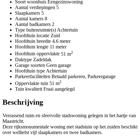
Soort woonhuis
Eengezinswoning
Aantal verdiepingen
5
Slaapkamers
5
Aantal kamers
8
Aantal badkamers
2
Type buitenruimte(s)
Achtertuin
Hoofdtuin locatie
Zuid
Hoofdtuin breedte
4.6 meter
Hoofdtuin lengte
11 meter
2
Hoofdtuin oppervlakte
51 m
Daktype
Zadeldak
Garage soorten
Geen garage
Hoofdtuin type
Achtertuin
Parkeerfaciliteiten
Betaald parkeren, Parkeergarage
2
Oppervlakte tuin
51 m
Tuin kwaliteit
Fraai aangelegd
Beschrijving
Verrassend ruim en sfeervolle stadswoning gelegen in het hartje van
Maastricht.
Deze rijksmonumentale woning met stadstuin op het zuiden beschikt
over welliefst vijf slaapkamers en twee badkamers.