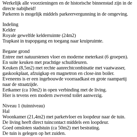
Werkelijk alle voorzieningen en de historische binnenstad zijn in de
directe nabijheid!
Parkeren is mogelijk middels parkeervergunning in de omgeving.
Indeling
Kelder
Royale gewelfde kelderruimte (24m2)
Trapkast in trapopgang en toegang naar kruipruimte.
Begane grond
Entree met natuurstenen vloer en moderne meterkast (6 groepen).
En suite keuken met prachtige schuifdeuren.
Keuken (8,5m2) met rechte aanrechtcombinatie met vaatwasser,
gaskookplaat, afzuigkap en magnetron en close-inn boiler.
Eveneens is er een ingebouwde voorraadkast en grote raampartij
naar de straatzijde.
Eetkamer (ca 10m2) in open verbinding met de living.
Hier is tevens een modern zwevend toilet aanwezig.
Niveau 1 (tuinniveau)
Hal
Woonkamer (21,4m2) met parketvloer en loopdeur naar de tuin.
De living heeft direct tuincontact middels een loopdeur.
Goed omsloten stadstuin (ca 50m2) met bestrating.
De tuin is gelegen op het zuiden.