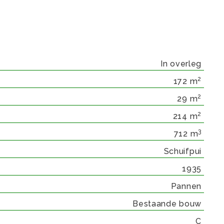
In overleg
2
172 m
2
29 m
2
214 m
3
712 m
Schuifpui
1935
Pannen
Bestaande bouw
C